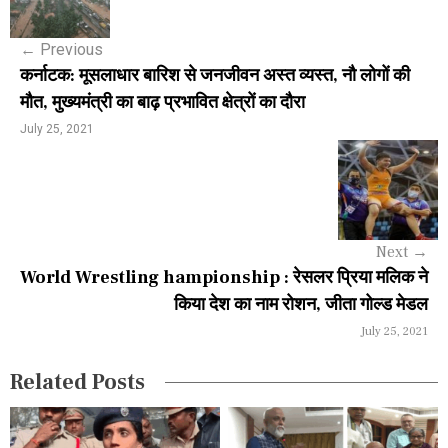
s
←
Previous
t
कर्नाटक: मूसलाधार बारिश से जनजीवन अस्त व्यस्त, नौ लोगों की
n
मौत, मुख्यमंत्री का बाढ़ प्रभावित क्षेत्रों का दौरा
a
July 25, 2021
v
i
g
Next
→
a
World Wrestling hampionship : रेसलर प्रिया मलिक ने
किया देश का नाम रोशन, जीता गोल्ड मेडल
t
July 25, 2021
i
Related Posts
o
n