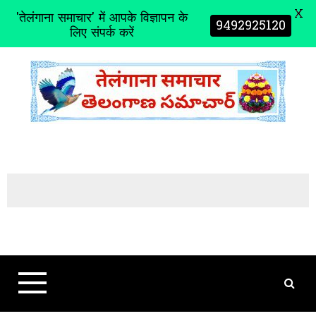
X
'तेलंगाना समाचार' में आपके विज्ञापन के
9492925120
लिए संपर्क करें
S
k
i
p
t
o
c
o
n
t
e
n
t