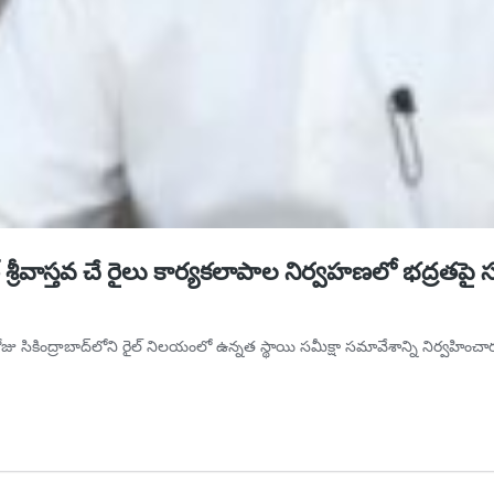
శ్రీవాస్తవ చే రైలు కార్యకలాపాల నిర్వహణలో భద్రతపై 
జు సికింద్రాబాద్‌లోని రైల్ నిలయంలో ఉన్నత స్థాయి సమీక్షా సమావేశాన్ని నిర్వహించ