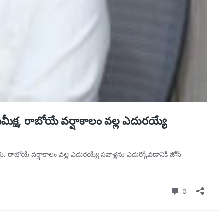
సమీక్ష, రాబోయే వర్షాకాలం వల్ల ఎదురయ్యే
ారు. రాబోయే వర్షాకాలం వల్ల ఎదురయ్యే సవాళ్లను ఎదుర్కోవడానికి జోన్
Comment
0