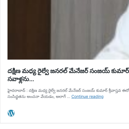
దక్షిణ మధ్య రైల్వే జనరల్ మేనేజర్ సంజయ్ కుమార్ 
సవాళ్లను…
హైదరాబాద్ : దక్షిణ మధ్య రైల్వే జనరల్ మేనేజర్ సంజయ్ కుమార్ శ్రీవాస్తవ ఈరో
దక్షిణ
సంసిద్ధతను అంచనా వేయడం, అలాగే …
Continue reading
మధ్య
రైల్వే
జనరల్
మేనేజర్
సంజయ్