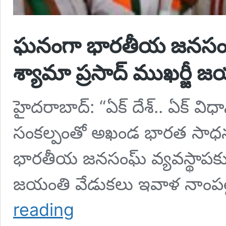
ఘనంగా భారతీయ జనసంఘ్ వ
శ్యామా ప్రసాద్ ముఖర్జీ 
హైదరాబాద్: “ఏక్ దేశ్.. ఏక్ విధ
సంకల్పంతో అఖండ భారత సాధన 
భారతీయ జనసంఘ్ వ్యవస్థాపకులు 
జయంతి వేడుకలు ఇవాళ నాంపల్లిల
ఘనంగా
reading
భారతీయ
జనసంఘ్